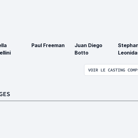
lla
Paul Freeman
Juan Diego
Stephan
llini
Botto
Leonida
VOIR LE CASTING COMP
GES