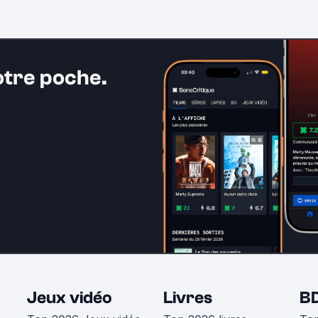
otre poche.
Jeux vidéo
Livres
B