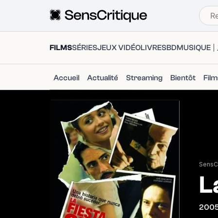
FILMS
SÉRIES
JEUX VIDÉO
LIVRES
BD
MUSIQUE
Accueil
Actualité
Streaming
Bientôt
Fil
SensCr
L
200