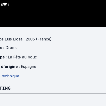
5
1
de
Luis Llosa
· 2005 (France)
e :
Drame
pe :
La Fête au bouc
 d'origine :
Espagne
e technique
TING