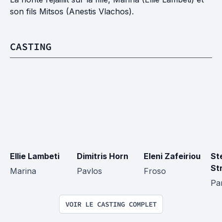
son fils Mitsos (Anestis Vlachos).
CASTING
Ellie Lambeti
Dimitris Horn
Eleni Zafeiriou
St
St
Marina
Pavlos
Froso
Pa
VOIR LE CASTING COMPLET