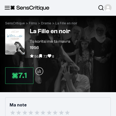
SensCritique
>
Films
>
Drame
>
La Fille en noir
La Fille en noir
To koritsi me ta mavra
1956
56
73
8
7.1
Ma note