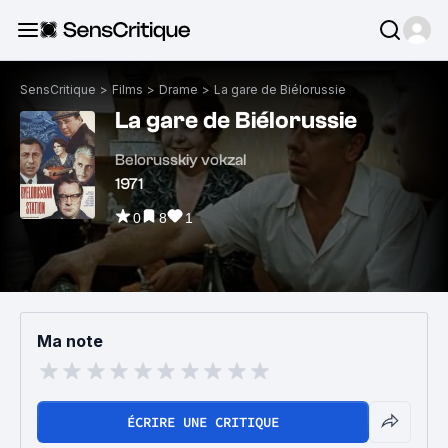
SensCritique
>
Films
>
Drame
>
La gare de Biélorussie
La gare de Biélorussie
Belorusskiy vokzal
1971
0
8
1
Ma note
ÉCRIRE UNE CRITIQUE