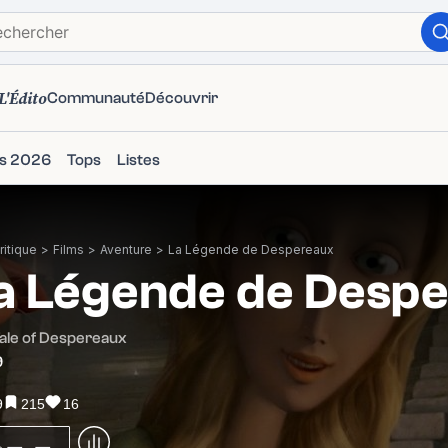
L'Édito
Communauté
Découvrir
ms 2026
Tops
Listes
itique
>
Films
>
Aventure
>
La Légende de Despereaux
a Légende de Desp
ale of Despereaux
9
9
215
16