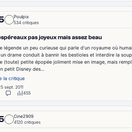
Poulpix
5
534 critiques
spéreaux pas joyeux mais assez beau
e légende un peu curieuse qui parle d'un royaume où humains
un drame conduit à bannir les bestioles et interdire la soupe
e (toute) petite épopée joliment mise en image, mais rempli
n petit Disney des...
e la critique
25 sept. 2011
455
Cine2909
5
4120 critiques