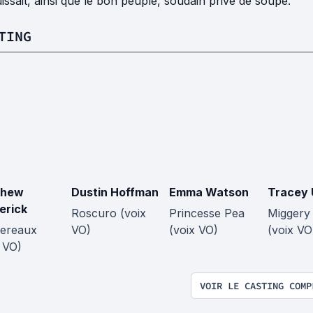
issait, ainsi que le bon peuple, soudain privé de soupe.
TING
thew
Dustin Hoffman
Emma Watson
Tracey 
erick
Roscuro (voix
Princesse Pea
Miggery
ereaux
VO)
(voix VO)
(voix VO
 VO)
VOIR LE CASTING COMP