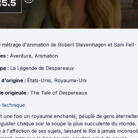
5.5
-métrage d'animation
de
Robert Stevenhagen
et
Sam Fell
·
es :
Aventure
,
Animation
pe :
La Légende de Despereaux
 d'origine :
États-Unis
,
Royaume-Uni
e originale :
The Tale of Despereaux
e technique
ait une fois un royaume enchanté, peuplé de gens éternellem
guster chaque soir la soupe la plus succulente du monde. 
 à l'affection de ses sujets, laissant le Roi à jamais inconsola