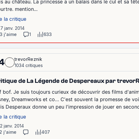
is au château. La princesse a un balais dans le cul et sa t
urtre. mention...
e la critique
17 janv. 2014
3 j'aime
1
633
trevorReznik
4
1034 critiques
itique de La Légende de Despereaux par trevor
f bof. Je suis toujours curieux de découvrir des films d'anim
sney, Dreamworks et co… C'est souvent la promesse de voir
is Desperaux donne un peu l'impression de jouer en seconde 
e la critique
12 janv. 2014
2 j'aime
407