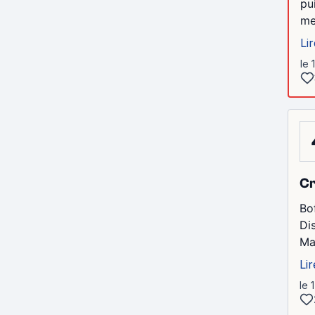
pu
me
Lir
le 
Cr
Bo
Di
Ma
Lir
le 