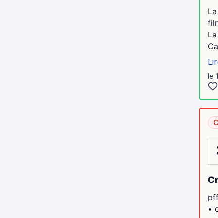
La
fi
La
Ca
Lir
le 
C
Cr
pf
• 