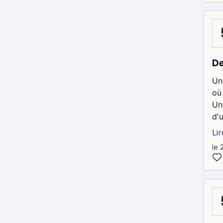
De
Un
où 
Un
d'u
Lir
le 