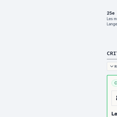
25
e
Les m
Lange
CRI
R
C
Le