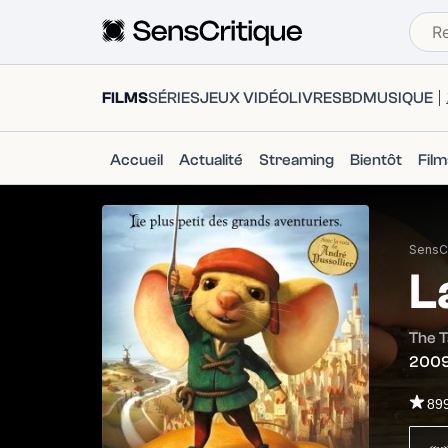
FILMS
SÉRIES
JEUX VIDÉO
LIVRES
BD
MUSIQUE
Accueil
Actualité
Streaming
Bientôt
Fil
SensCr
L
The T
200
89