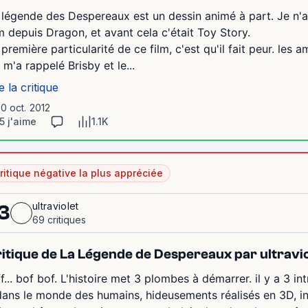
 légende des Despereaux est un dessin animé à part. Je n'a
lm depuis Dragon, et avant cela c'était Toy Story.
 première particularité de ce film, c'est qu'il fait peur. les
 m'a rappelé Brisby et le...
e la critique
10 oct. 2012
5 j'aime
1.1K
ritique négative la plus appréciée
ultraviolet
3
69 critiques
itique de La Légende de Despereaux par ultravio
ff... bof bof. L'histoire met 3 plombes à démarrer. il y a 3 in
dans le monde des humains, hideusements réalisés en 3D, in