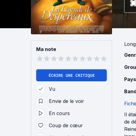
Long
Ma note
Genr
Grou
ÉCRIRE UNE CRITIQUE
Pays
Vu
Band
Envie de le voir
Fich
En cours
Il ét
de dé
Coup de cœur
Reine