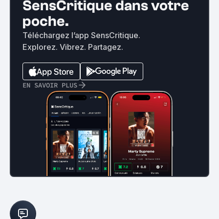
SensCritique dans votre
poche.
Téléchargez l’app SensCritique.
Explorez. Vibrez. Partagez.
EN SAVOIR PLUS