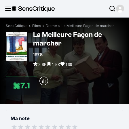
SensCritique
>
Films
>
Drame
>
La Meilleure Façon de marcher
La Meilleure Façon de
marcher
1976
2.8K
1.5K
169
7.1
Ma note