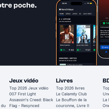
otre poche.
Jeux vidéo
Livres
B
Top 2026 Jeux vidéo
Top 2026 livres
To
007 First Light
Le Calamity Club
Une
Assassin's Creed: Black
Le Bouffon de la
La 
 du
Flag - Resynced
couronne, Livre II
One