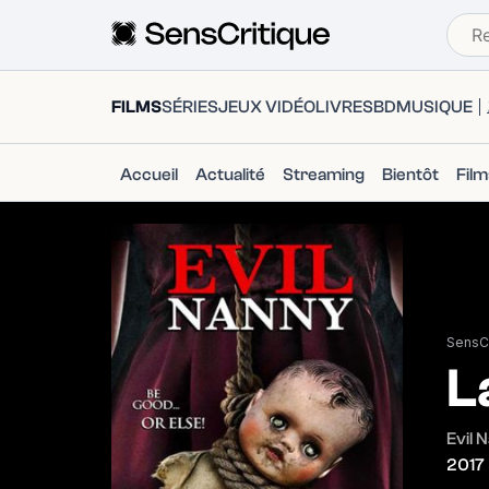
FILMS
SÉRIES
JEUX VIDÉO
LIVRES
BD
MUSIQUE
Accueil
Actualité
Streaming
Bientôt
Fil
SensCr
L
Evil 
2017