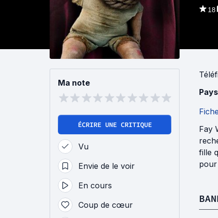
18
Téléf
Ma note
Pays
Fich
ÉCRIRE UNE CRITIQUE
Fay W
reche
Vu
fille
pour 
Envie de le voir
En cours
BAN
Coup de cœur