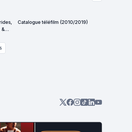
trides,
Catalogue téléfilm (2010/2019)
p &
es
S