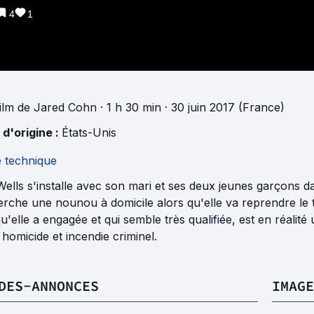
4
1
ilm
de
Jared Cohn
· 1 h 30 min
· 30 juin 2017 (France)
 d'origine :
États-Unis
e technique
ells s'installe avec son mari et ses deux jeunes garçons 
rche une nounou à domicile alors qu'elle va reprendre le tr
 qu'elle a engagée et qui semble très qualifiée, est en réal
homicide et incendie criminel.
DES-ANNONCES
IMAGE