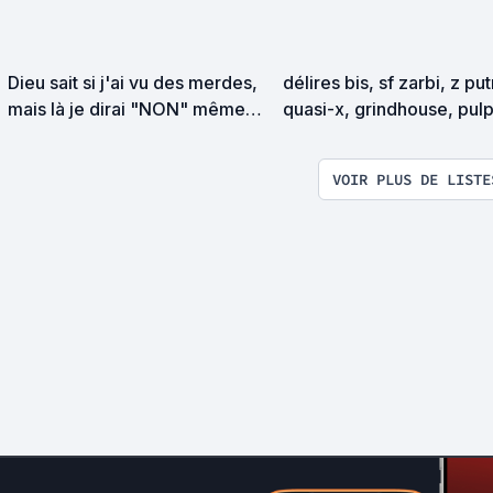
Dieu sait si j'ai vu des merdes,
délires bis, sf zarbi, z pu
mais là je dirai "NON" même
quasi-x, grindhouse, pul
sous la torture
exploitation en tous genr
VOIR PLUS DE LISTE