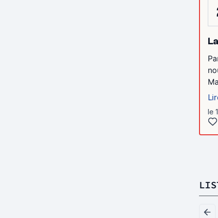
La
Pa
no
Ma
Lir
le 
LIS