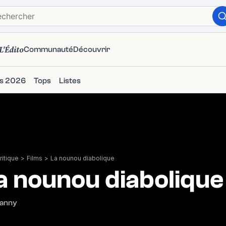
L'Édito
Communauté
Découvrir
ms 2026
Tops
Listes
itique
>
Films
>
La nounou diabolique
a nounou diabolique
Nanny