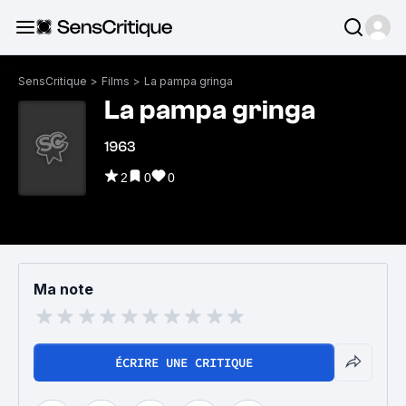
SensCritique
>
Films
>
La pampa gringa
La pampa gringa
1963
2
0
0
Ma note
ÉCRIRE UNE CRITIQUE