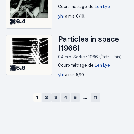
Court-métrage
de
Len Lye
yhi
a mis 6/10.
6.4
Particles in space
(1966)
04 min
.
Sortie : 1966 (États-Unis).
Court-métrage
de
Len Lye
5.9
yhi
a mis 5/10.
1
2
3
4
5
...
11