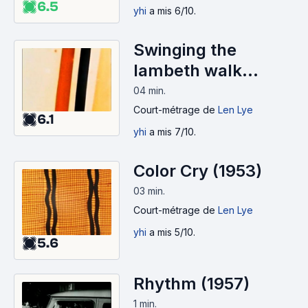
6.5
yhi
a mis 6/10.
Swinging the
lambeth walk
(1939)
04 min
.
Court-métrage
de
Len Lye
6.1
yhi
a mis 7/10.
Color Cry (1953)
03 min
.
Court-métrage
de
Len Lye
yhi
a mis 5/10.
5.6
Rhythm (1957)
1 min
.