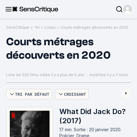
SensCritique
>
Yhi
>
Listes
>
Courts métrages découverts en 2020
Courts métrages
découverts en 2020
Liste de 329 films
créée il y a plus de 6 ans
·
modifiée il y a 7 mois
TRI PAR DÉFAUT
CROISSANT
What Did Jack Do?
(2017)
17 min
.
Sortie : 20 janvier 2020.
Policier, Drame