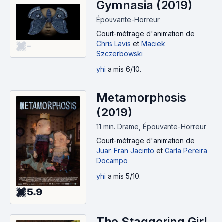
Gymnasia (2019)
Épouvante-Horreur
Court-métrage d'animation
de
Chris Lavis
et
Maciek
-
Szczerbowski
yhi
a mis 6/10.
Metamorphosis
(2019)
11 min
.
Drame, Épouvante-Horreur
Court-métrage d'animation
de
Juan Fran Jacinto
et
Carla Pereira
Docampo
yhi
a mis 5/10.
5.9
The Staggering Girl