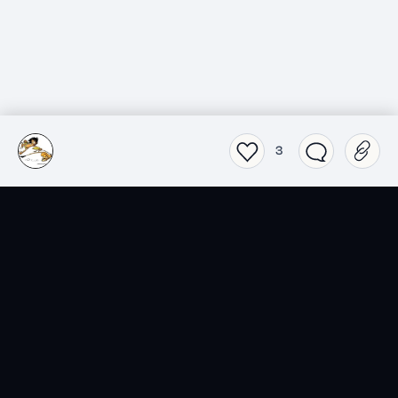
3
SensCritique dans votre
poche.
Téléchargez l’app SensCritique.
Explorez. Vibrez. Partagez.