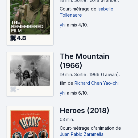
18 min
.
Sortie : 2018 (France).
Court-métrage
de
Isabelle
Tollenaere
yhi
a mis 4/10.
4.8
The Mountain
(1966)
19 min
.
Sortie : 1966 (Taïwan).
film
de
Richard Chen Yao-chi
-
yhi
a mis 6/10.
Heroes (2018)
03 min
.
Court-métrage d'animation
de
Juan Pablo Zaramella