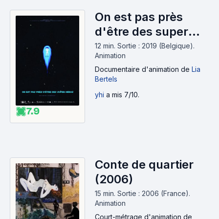
On est pas près
d'être des super
héros (2019)
12 min
.
Sortie : 2019 (Belgique).
Animation
Documentaire d'animation
de
Lia
Bertels
yhi
a mis 7/10.
7.9
Conte de quartier
(2006)
15 min
.
Sortie : 2006 (France).
Animation
Court-métrage d'animation
de