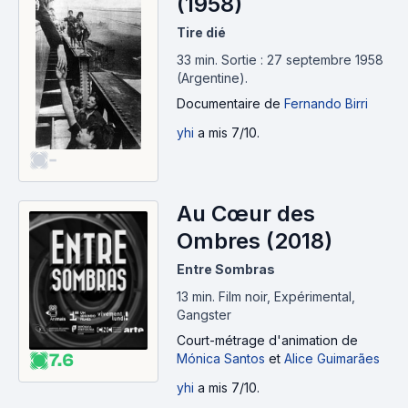
(1958)
Tire dié
33 min
.
Sortie : 27 septembre 1958
(Argentine).
Documentaire
de
Fernando Birri
yhi
a mis 7/10.
-
Au Cœur des
Ombres (2018)
Entre Sombras
13 min
.
Film noir, Expérimental,
Gangster
Court-métrage d'animation
de
7.6
Mónica Santos
et
Alice Guimarães
yhi
a mis 7/10.