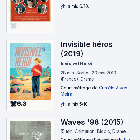
yhi
a mis 6/10.
-
Invisible héros
(2019)
Invisível Herói
28 min
.
Sortie : 20 mai 2019
(France).
Drame
Court-métrage
de
Cristèle Alves
Meira
6.3
yhi
a mis 5/10.
Waves '98 (2015)
15 min
.
Animation, Biopic, Drame
Court-métrage d'animation
de
Ely