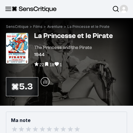
SensCritique
>
Films
>
Aventure
>
La Princesse et le Pirate
La Princesse et le Pirate
The Princess and the Pirate
1944
22
18
1
5.3
Ma note