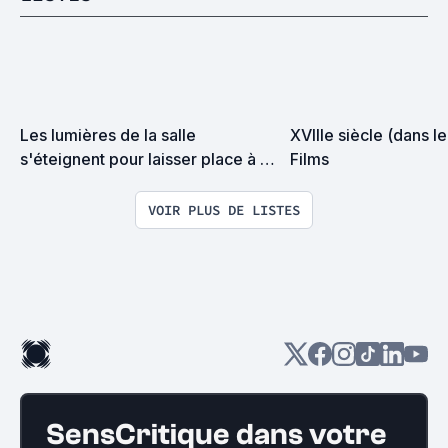
Les lumières de la salle 
XVIIIe siècle (dans le 
s'éteignent pour laisser place à 
Films
l'éblouissant voyage se déroulant 
sous mes yeux émerveillés (en 
VOIR PLUS DE LISTES
gros, les films (re)vus en 2016)
SensCritique dans votre