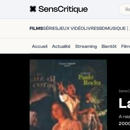
FILMS
SÉRIES
JEUX VIDÉO
LIVRES
BD
MUSIQUE
Accueil
Actualité
Streaming
Bientôt
Fil
SensCr
L
A rai
200