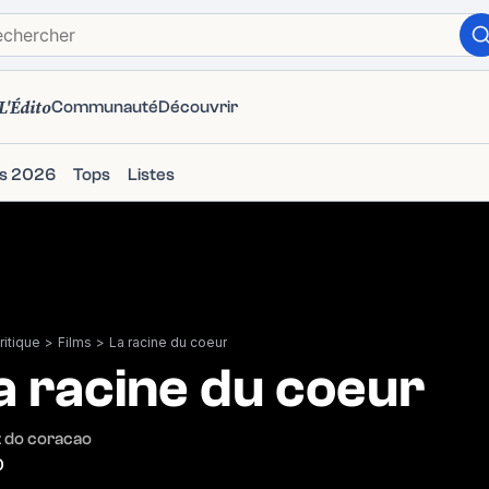
L'Édito
Communauté
Découvrir
ms 2026
Tops
Listes
itique
>
Films
>
La racine du coeur
a racine du coeur
z do coracao
0