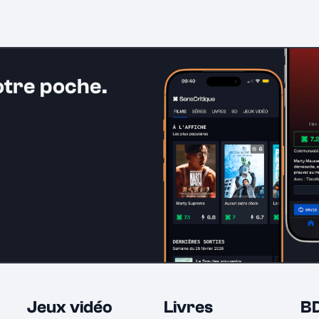
otre poche.
Jeux vidéo
Livres
B