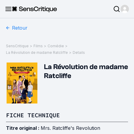
Retour
SensCritique
>
Films
>
Comédie
>
La Révolution de madame Ratcliffe
>
Details
La Révolution de madame
Ratcliffe
FICHE TECHNIQUE
Titre original :
Mrs. Ratcliffe's Revolution