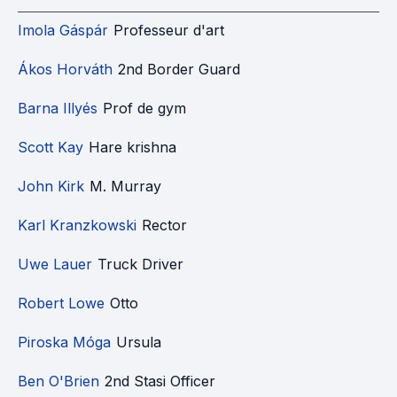
Imola Gáspár
Professeur d'art
Ákos Horváth
2nd Border Guard
Barna Illyés
Prof de gym
Scott Kay
Hare krishna
John Kirk
M. Murray
Karl Kranzkowski
Rector
Uwe Lauer
Truck Driver
Robert Lowe
Otto
Piroska Móga
Ursula
Ben O'Brien
2nd Stasi Officer