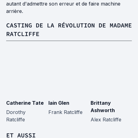
autant d'admettre son erreur et de faire machine
arrière.
CASTING DE LA RÉVOLUTION DE MADAME
RATCLIFFE
Catherine Tate
Iain Glen
Brittany
H
Ashworth
M
Dorothy
Frank Ratcliffe
Ratcliffe
Alex Ratcliffe
F
ET AUSSI