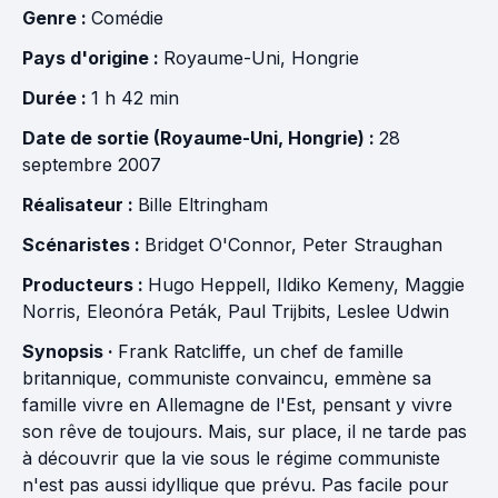
Genre :
Comédie
Pays d'origine :
Royaume-Uni
,
Hongrie
Durée :
1 h 42 min
Date de sortie (Royaume-Uni, Hongrie) :
28
septembre 2007
Réalisateur :
Bille Eltringham
Scénaristes :
Bridget O'Connor
,
Peter Straughan
Producteurs :
Hugo Heppell
,
Ildiko Kemeny
,
Maggie
Norris
,
Eleonóra Peták
,
Paul Trijbits
,
Leslee Udwin
Synopsis ·
Frank Ratcliffe, un chef de famille
britannique, communiste convaincu, emmène sa
famille vivre en Allemagne de l'Est, pensant y vivre
son rêve de toujours. Mais, sur place, il ne tarde pas
à découvrir que la vie sous le régime communiste
n'est pas aussi idyllique que prévu. Pas facile pour