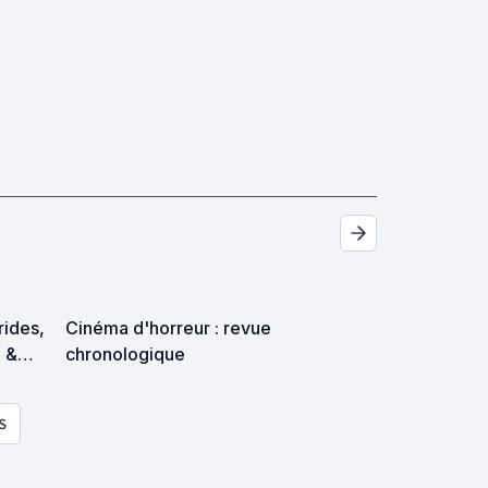
trides,
Cinéma d'horreur : revue
p &
chronologique
es
S