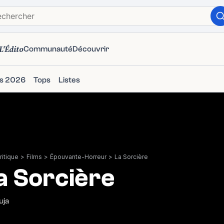
L'Édito
Communauté
Découvrir
ms 2026
Tops
Listes
itique
>
Films
>
Épouvante-Horreur
>
La Sorcière
a Sorcière
uja