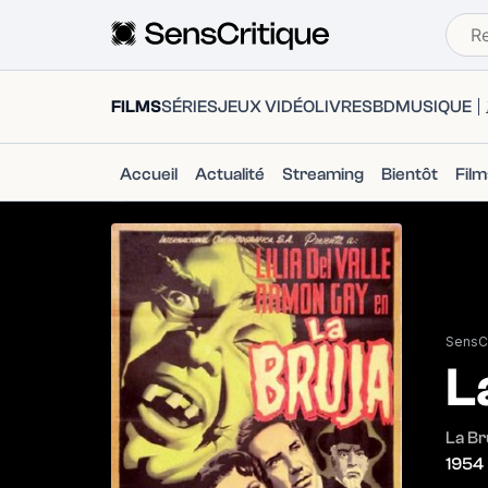
FILMS
SÉRIES
JEUX VIDÉO
LIVRES
BD
MUSIQUE
Accueil
Actualité
Streaming
Bientôt
Fil
SensCr
L
La Br
1954