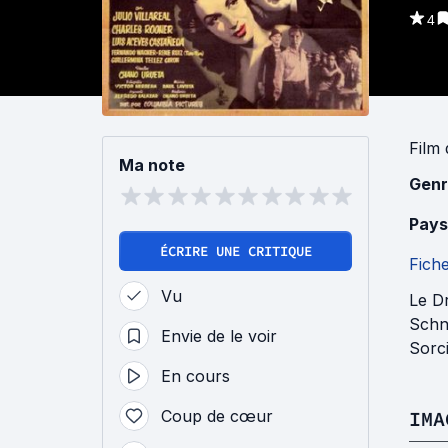
4
Film
Ma note
Genr
Pays
ÉCRIRE UNE CRITIQUE
Fich
Vu
Le Dr
Schne
Envie de le voir
Sorci
En cours
Coup de cœur
IMA