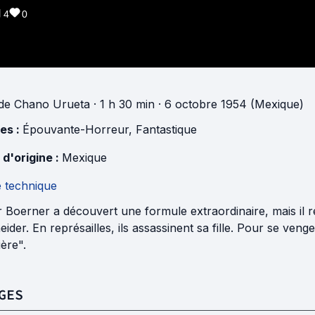
4
0
de
Chano Urueta
· 1 h 30 min
· 6 octobre 1954 (Mexique)
es :
Épouvante-Horreur
,
Fantastique
 d'origine :
Mexique
e technique
 Boerner a découvert une formule extraordinaire, mais il r
ider. En représailles, ils assassinent sa fille. Pour se ve
ère".
GES