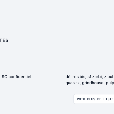
TES
SC confidentiel
délires bis, sf zarbi, z pu
quasi-x, grindhouse, pul
exploitation en tous genr
VOIR PLUS DE LISTE