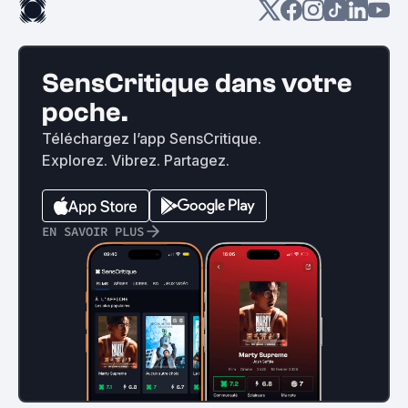
SensCritique dans votre
poche.
Téléchargez l’app SensCritique.
Explorez. Vibrez. Partagez.
EN SAVOIR PLUS