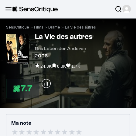
SensCritique
>
Films
>
Drame
>
La Vie des autres
La Vie des autres
Das Leben der Anderen
2006
24.3K
8.3K
1.7K
7.7
Ma note