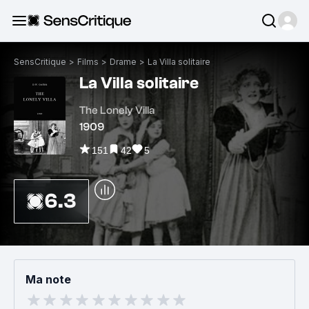
SensCritique
>
Films
>
Drame
>
La Villa solitaire
La Villa solitaire
The Lonely Villa
1909
151
42
5
6.3
Ma note