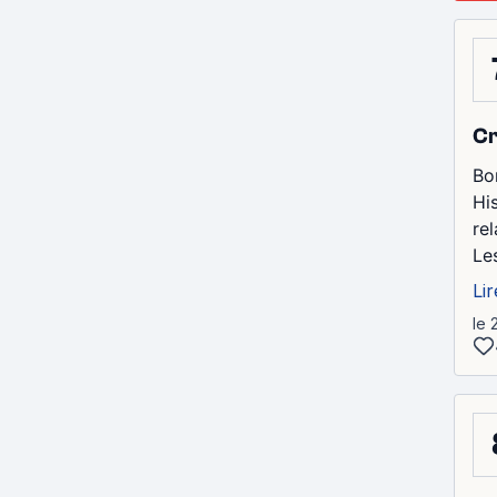
Cr
Bo
His
rel
Le
Lir
le 