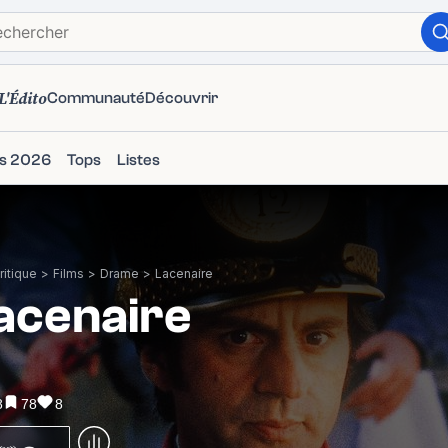
L'Édito
Communauté
Découvrir
ms 2026
Tops
Listes
itique
>
Films
>
Drame
>
Lacenaire
acenaire
8
78
8