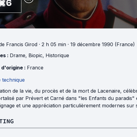
6
de
Francis Girod
· 2 h 05 min
· 19 décembre 1990 (France)
es :
Drame
,
Biopic
,
Historique
 d'origine :
France
e technique
tion de la vie, du procès et de la mort de Lacenaire, célèb
talisé par Prévert et Carné dans "les Enfants du paradis" e
ignage et une appréciation particulièrement modernes sur 
TING