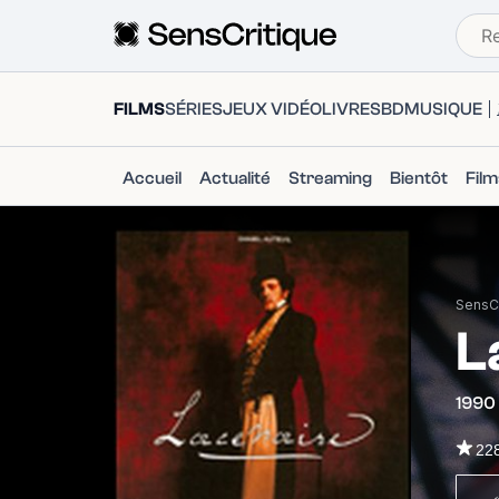
FILMS
SÉRIES
JEUX VIDÉO
LIVRES
BD
MUSIQUE
Accueil
Actualité
Streaming
Bientôt
Fil
SensCr
L
1990
22