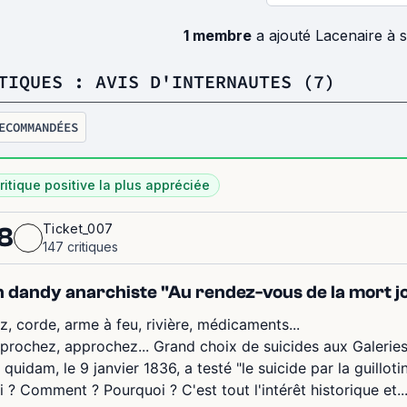
1 membre
a ajouté Lacenaire à 
TIQUES : AVIS D'INTERNAUTES (7)
ECOMMANDÉES
ritique positive la plus appréciée
Ticket_007
8
147 critiques
 dandy anarchiste "Au rendez-vous de la mort joy
z, corde, arme à feu, rivière, médicaments...
prochez, approchez... Grand choix de suicides aux Galeries
 quidam, le 9 janvier 1836, a testé "le suicide par la guilloti
i ? Comment ? Pourquoi ? C'est tout l'intérêt historique et..