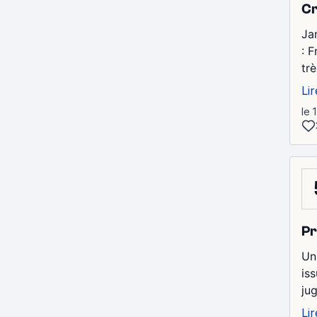
Cr
Ja
: 
trè
Lir
le 
Pr
Un 
iss
ju
Lir