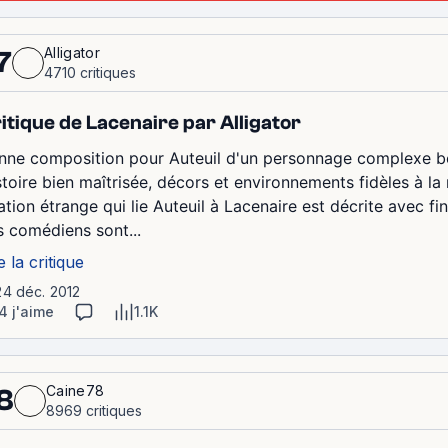
Alligator
7
4710 critiques
itique de Lacenaire par Alligator
nne composition pour Auteuil d'un personnage complexe bo
toire bien maîtrisée, décors et environnements fidèles à la r
ation étrange qui lie Auteuil à Lacenaire est décrite avec fi
s comédiens sont...
e la critique
24 déc. 2012
4 j'aime
1.1K
Caine78
8
8969 critiques