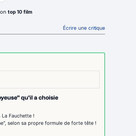
son
top 10 film
Écrire une critique
euse" qu'il a choisie
 La Fauchette !
ne", selon sa propre formule de forte tête !
.