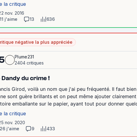
e la critique
22 nov. 2016
11 j'aime
13
636
ritique négative la plus appréciée
Plume231
5
2404 critiques
 Dandy du crime !
ancis Girod, voilà un nom que j'ai peu fréquenté. Il faut bien
i ne sont guère brillants et on peut même ajouter clairemen
stoire emballante sur le papier, ayant tout pour donner quelq
e la critique
25 nov. 2020
26 j'aime
9
433