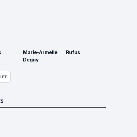
s
Marie-Armelle
Rufus
Deguy
LET
S