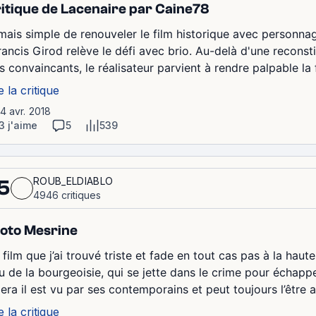
itique de Lacenaire par Caine78
mais simple de renouveler le film historique avec personnag
Francis Girod relève le défi avec brio. Au-delà d'une recons
s convaincants, le réalisateur parvient à rendre palpable la 
e la critique
14 avr. 2018
3 j'aime
5
539
ROUB_ELDIABLO
5
4946 critiques
oto Mesrine
film que j’ai trouvé triste et fade en tout cas pas à la haut
u de la bourgeoisie, qui se jette dans le crime pour échapper
gera il est vu par ses contemporains et peut toujours l’être 
e la critique