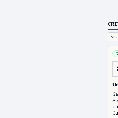
CRI
R
C
Un
Ga
Ap
Un
Qu