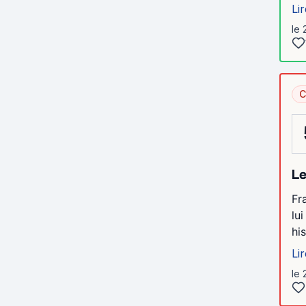
Lir
le 
C
Le
Fr
lu
hi
Lir
le 