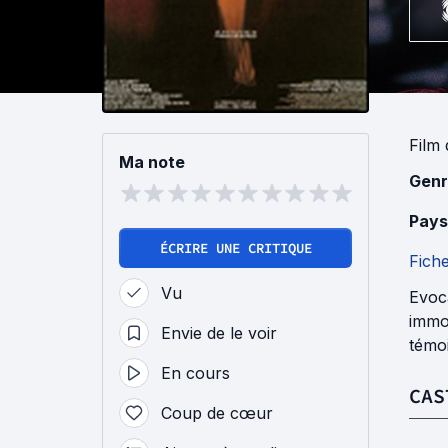
Film
Ma note
Genr
Pays
ÉCRIRE UNE CRITIQUE
Fich
Vu
Evoca
immor
Envie de le voir
témo
En cours
CAS
Coup de cœur