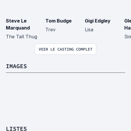
Steve Le 
Tom Budge
Gigi Edgley
Gl
Marquand
Ha
Trev
Lisa
The Tall Thug
Si
VOIR LE CASTING COMPLET
IMAGES
LISTES