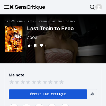
SensCritique
>
Films
>
Drame
>
Last Train to Freo
Last Train to Freo
2006
0
0
0
Ma note
ÉCRIRE UNE CRITIQUE