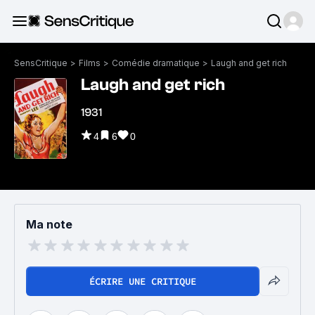
SensCritique
>
Films
>
Comédie dramatique
>
Laugh and get rich
Laugh and get rich
1931
4
6
0
Ma note
ÉCRIRE UNE CRITIQUE