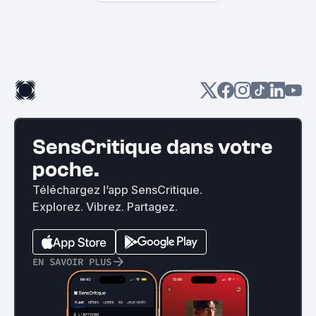
SensCritique dans votre
poche.
Téléchargez l’app SensCritique.
Explorez. Vibrez. Partagez.
EN SAVOIR PLUS