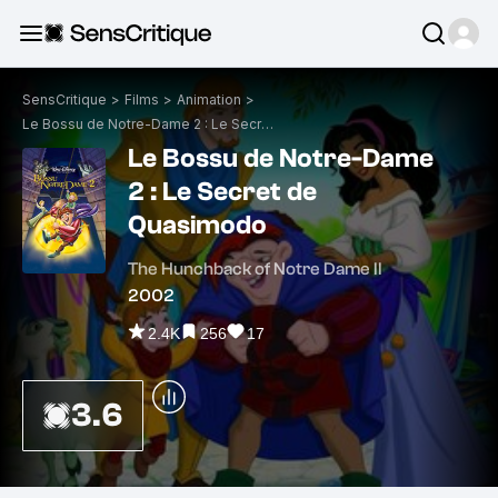
SensCritique
>
Films
>
Animation
>
Le Bossu de Notre-Dame 2 : Le Secret de Quasimodo
Le Bossu de Notre-Dame
2 : Le Secret de
Quasimodo
The Hunchback of Notre Dame II
2002
2.4K
256
17
3.6