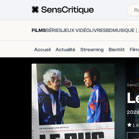
FILMS
SÉRIES
JEUX VIDÉO
LIVRES
BD
MUSIQUE
Accueil
Actualité
Streaming
Bientôt
Fil
SensCr
L
202
1.