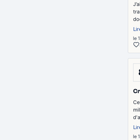
J’
tr
do
Lir
le 
Cr
Ce
mi
d'
Lir
le 