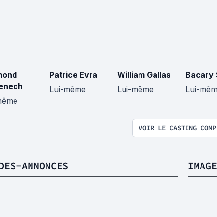
mond
Patrice Evra
William Gallas
Bacary
enech
Lui-même
Lui-même
Lui-mê
même
VOIR LE CASTING COMP
DES-ANNONCES
IMAGE