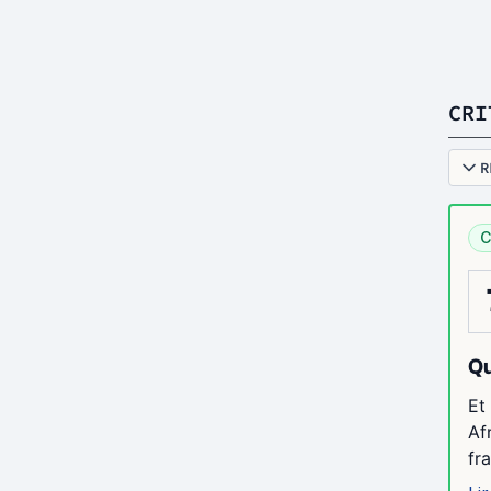
CRI
R
C
Qu
Et
Af
fr