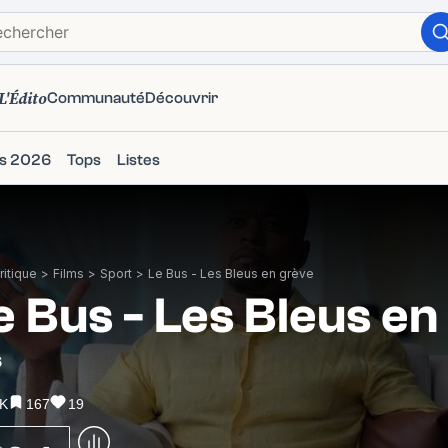
L'Édito
Communauté
Découvrir
ms 2026
Tops
Listes
itique
>
Films
>
Sport
>
Le Bus - Les Bleus en grève
e Bus - Les Bleus en
6
8K
167
19