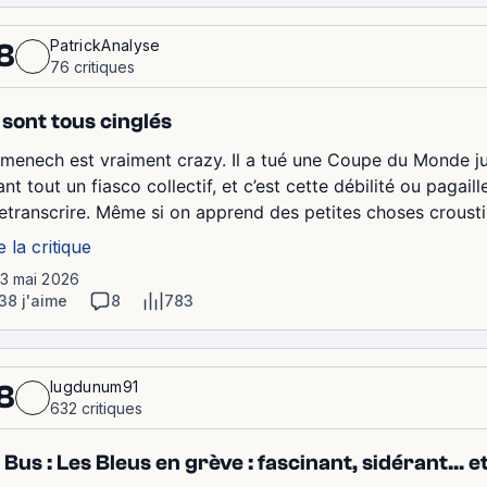
PatrickAnalyse
8
76 critiques
s sont tous cinglés
menech est vraiment crazy. Il a tué une Coupe du Monde jus
nt tout un fiasco collectif, et c’est cette débilité ou pagai
retranscrire. Même si on apprend des petites choses croustil
e la critique
13 mai 2026
38 j'aime
8
783
lugdunum91
8
632 critiques
 Bus : Les Bleus en grève : fascinant, sidérant…