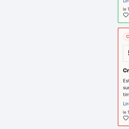
Lir
le 
C
Cr
Es
su
ti
Lir
le 