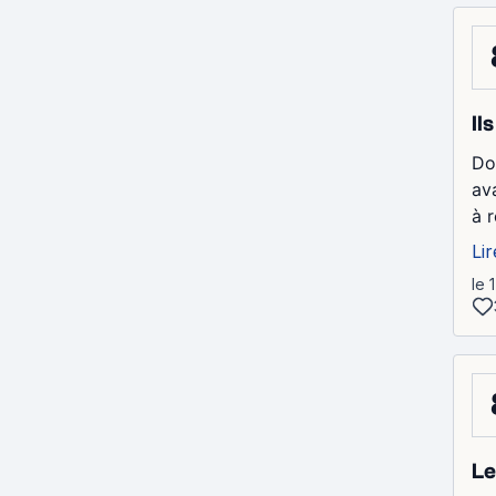
Il
Do
ava
à 
Lir
le 
Le