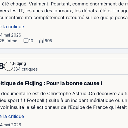
ai été choqué. Vraiment. Pourtant, comme énormément de mo
avers les JT, les unes des journaux, les débats télé et l’ima
cumentaire m’a complètement retourné sur ce que je pensais s
e la critique
14 mai 2026
25 j'aime
10
895
Fidjing
8
384 critiques
itique de Fidjing : Pour la bonne cause !
 documentaire est de Christophe Astruc .On découvre au fu
lieu sportif ( Football ) suite à un incident médiatique où u
avoir insulté le sélectionneur de l'Equipe de France qui étai
e la critique
14 mai 2026