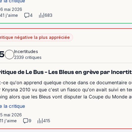
e la critique
16 mai 2026
41 j'aime
4
683
ritique négative la plus appréciée
Incertitudes
5
2339 critiques
itique de Le Bus - Les Bleus en grève par Incerti
t-ce qu'on apprend quelque chose dans ce documentaire ou e
r Knysna 2010 vu que c'est un fiasco qu'on avait suivi en te
ming alors que les Bleus vont disputer la Coupe du Monde a
e la critique
15 mai 2026
11 j'aime
9
415