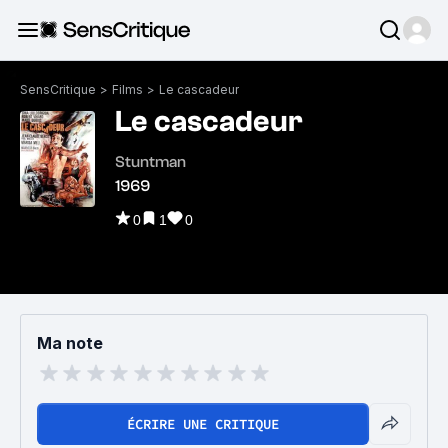
SensCritique
>
Films
>
Le cascadeur
Le cascadeur
Stuntman
1969
0
1
0
Ma note
ÉCRIRE UNE CRITIQUE