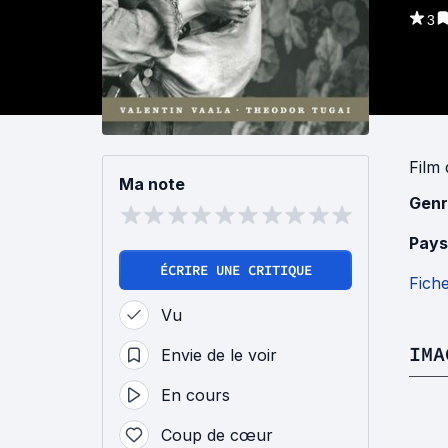
3
Film
Ma note
Genr
Pays
ÉCRIRE UNE CRITIQUE
Fich
Vu
IMA
Envie de le voir
En cours
Coup de cœur