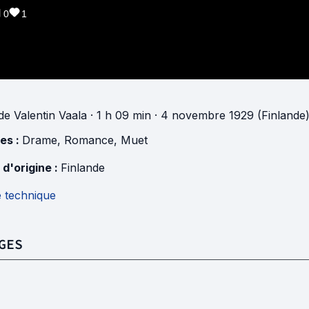
0
1
de
Valentin Vaala
· 1 h 09 min
· 4 novembre 1929 (Finlande
es :
Drame
,
Romance
,
Muet
 d'origine :
Finlande
e technique
GES