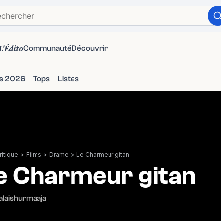
L'Édito
Communauté
Découvrir
ms 2026
Tops
Listes
itique
>
Films
>
Drame
>
Le Charmeur gitan
e Charmeur gitan
alaishurmaaja