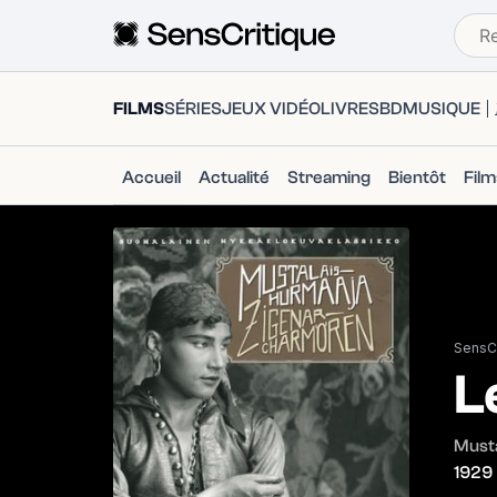
FILMS
SÉRIES
JEUX VIDÉO
LIVRES
BD
MUSIQUE
Accueil
Actualité
Streaming
Bientôt
Fil
SensCr
L
Must
1929