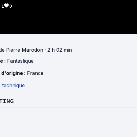
1
0
de
Pierre Marodon
· 2 h 02 min
e :
Fantastique
 d'origine :
France
e technique
TING