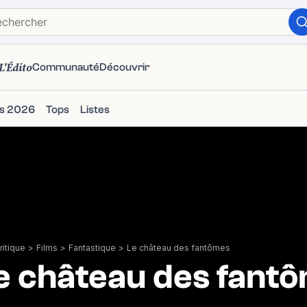
L'Édito
Communauté
Découvrir
ms 2026
Tops
Listes
itique
>
Films
>
Fantastique
>
Le château des fantômes
e château des fant