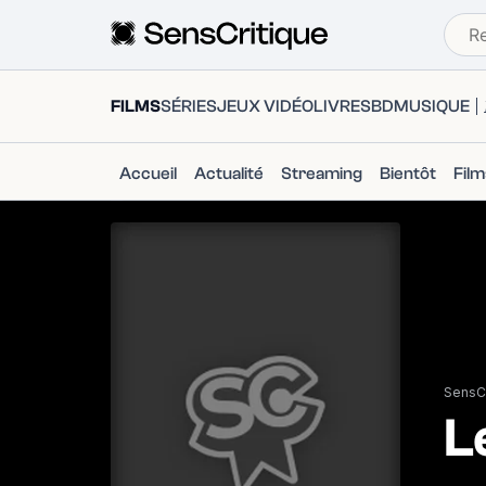
FILMS
SÉRIES
JEUX VIDÉO
LIVRES
BD
MUSIQUE
Accueil
Actualité
Streaming
Bientôt
Fil
SensCr
L