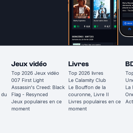
Jeux vidéo
Livres
B
Top 2026 Jeux vidéo
Top 2026 livres
To
007 First Light
Le Calamity Club
Une
Assassin's Creed: Black
Le Bouffon de la
La 
 du
Flag - Resynced
couronne, Livre II
One
Jeux populaires en ce
Livres populaires en ce
Act
moment
moment