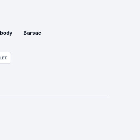
obody
Barsac
LET