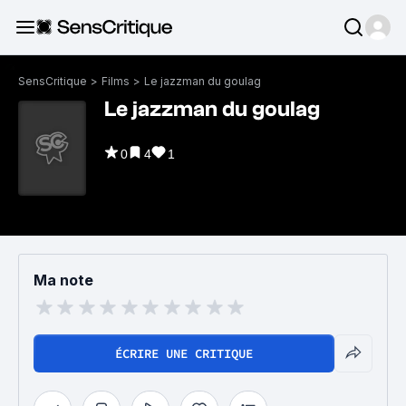
SensCritique
>
Films
>
Le jazzman du goulag
Le jazzman du goulag
0
4
1
Ma note
ÉCRIRE UNE CRITIQUE