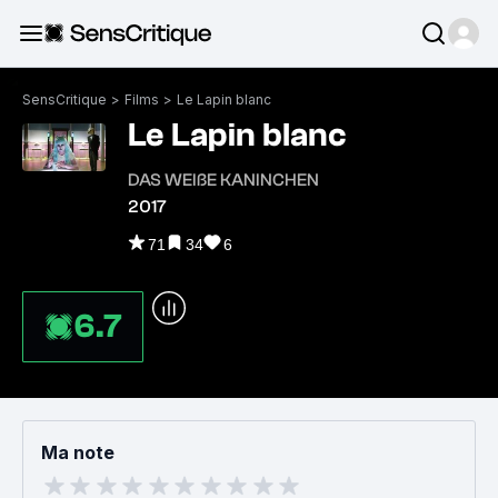
SensCritique
>
Films
>
Le Lapin blanc
Le Lapin blanc
DAS WEIßE KANINCHEN
2017
71
34
6
6.7
Ma note