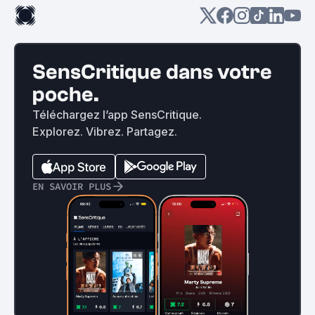
SensCritique dans votre
poche.
Téléchargez l’app SensCritique.
Explorez. Vibrez. Partagez.
EN SAVOIR PLUS