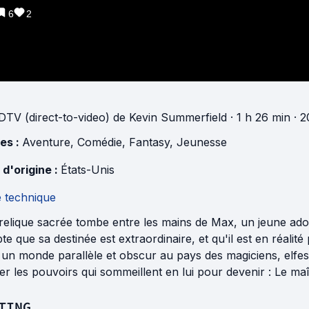
6
2
DTV (direct-to-video)
de
Kevin Summerfield
· 1 h 26 min
· 2
es :
Aventure
,
Comédie
,
Fantasy
,
Jeunesse
 d'origine :
États-Unis
e technique
elique sacrée tombe entre les mains de Max, un jeune adole
e que sa destinée est extraordinaire, et qu'il est en réalit
un monde parallèle et obscur au pays des magiciens, elfes et
er les pouvoirs qui sommeillent en lui pour devenir : Le maî
TING