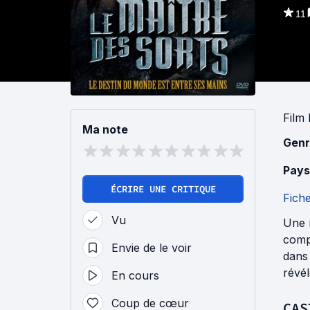
11
Film 
Ma note
Genr
Pays
ÉCRIRE UNE CRITIQUE
Fich
Vu
Une r
compt
Envie de le voir
dans 
révél
En cours
Coup de cœur
CAS