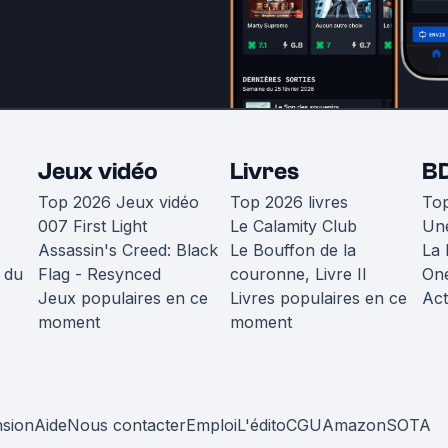
Jeux vidéo
Livres
B
Top 2026 Jeux vidéo
Top 2026 livres
To
007 First Light
Le Calamity Club
Une
Assassin's Creed: Black
Le Bouffon de la
La 
 du
Flag - Resynced
couronne, Livre II
One
Jeux populaires en ce
Livres populaires en ce
Act
moment
moment
nsion
Aide
Nous contacter
Emploi
L'édito
CGU
Amazon
SOTA