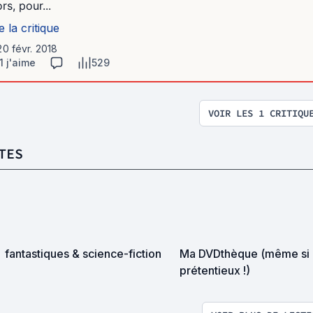
rs, pour...
e la critique
20 févr. 2018
1 j'aime
529
VOIR LES 1 CRITIQU
TES
fantastiques & science-fiction
Ma DVDthèque (même si 
prétentieux !)