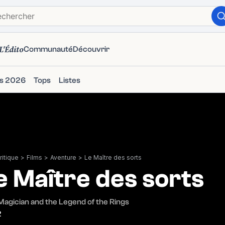
L'Édito
Communauté
Découvrir
ms 2026
Tops
Listes
itique
>
Films
>
Aventure
>
Le Maître des sorts
e Maître des sorts
agician and the Legend of the Rings
2