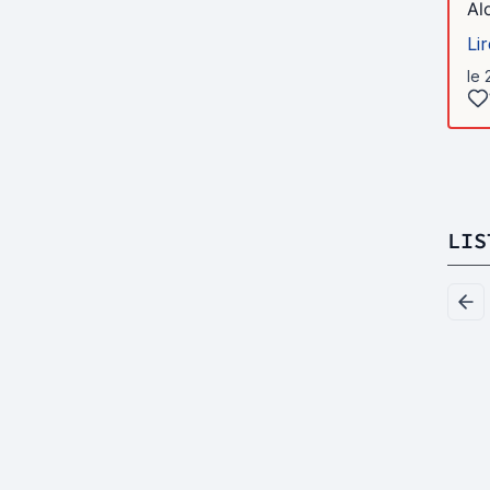
Alo
Lir
le 
LIS