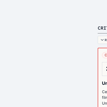
CRI
R
C
Un
Ce
fi
Un