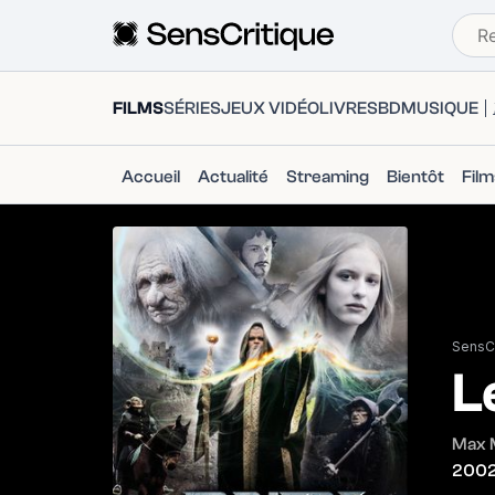
FILMS
SÉRIES
JEUX VIDÉO
LIVRES
BD
MUSIQUE
Accueil
Actualité
Streaming
Bientôt
Fil
SensCr
L
Max M
200