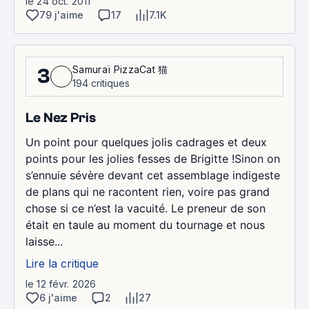
le 24 oct. 2011
79 j'aime
17
7.1K
Samuraï PizzaCat 猫
3
194 critiques
Le Nez Pris
Un point pour quelques jolis cadrages et deux
points pour les jolies fesses de Brigitte !Sinon on
s’ennuie sévère devant cet assemblage indigeste
de plans qui ne racontent rien, voire pas grand
chose si ce n’est la vacuité. Le preneur de son
était en taule au moment du tournage et nous
laisse...
Lire la critique
le 12 févr. 2026
6 j'aime
2
27