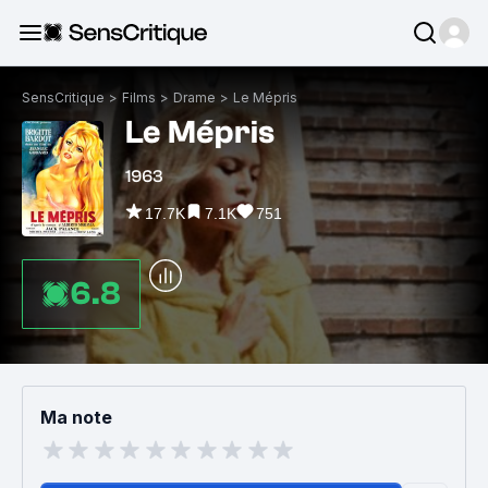
SensCritique
>
Films
>
Drame
>
Le Mépris
Le Mépris
1963
17.7K
7.1K
751
6.8
Ma note