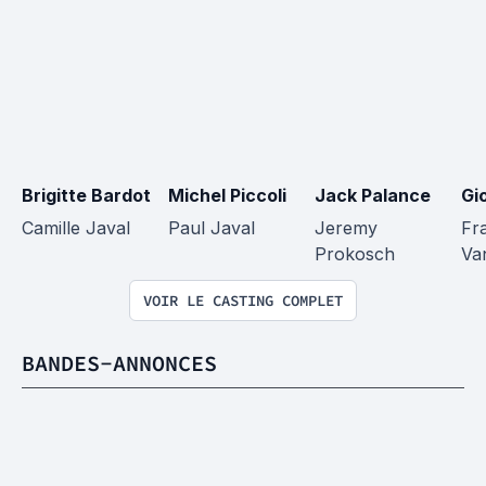
Brigitte Bardot
Michel Piccoli
Jack Palance
Gi
Camille Javal
Paul Javal
Jeremy 
Fr
Prokosch
Van
VOIR LE CASTING COMPLET
BANDES-ANNONCES