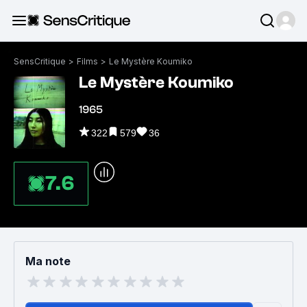
SensCritique
>
Films
>
Le Mystère Koumiko
Le Mystère Koumiko
1965
322
579
36
7.6
Ma note