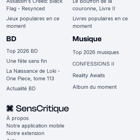
Assassin's Creed: Black
Le Bouffon de la
Flag - Resynced
couronne, Livre II
Jeux populaires en ce
Livres populaires en ce
moment
moment
BD
Musique
Top 2026 BD
Top 2026 musiques
Une fête sans fin
CONFESSIONS II
La Naissance de Loki -
Reality Awaits
One Piece, tome 113
Album du moment
Actualité BD
À propos
Notre application mobile
Notre extension