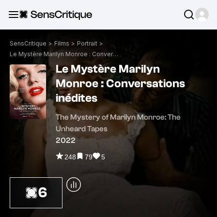
SensCritique
>
Films
>
Portrait
>
Le Mystère Marilyn Monroe : Conversations inédites
Le Mystère Marilyn
Monroe : Conversations
inédites
The Mystery of Marilyn Monroe: The
Unheard Tapes
2022
248
79
5
6