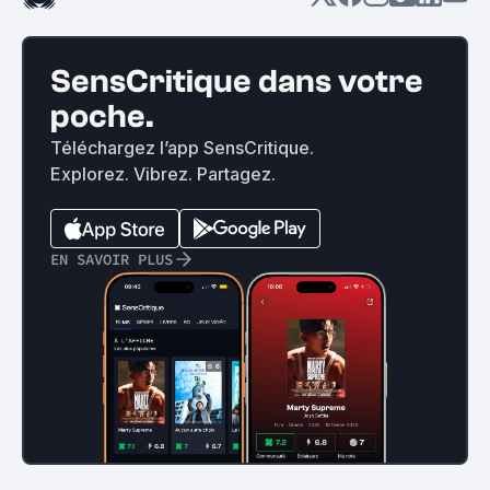
SensCritique dans votre
poche.
Téléchargez l’app SensCritique.
Explorez. Vibrez. Partagez.
EN SAVOIR PLUS