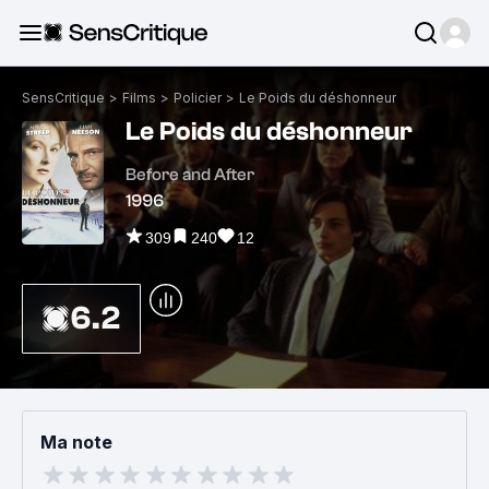
SensCritique
>
Films
>
Policier
>
Le Poids du déshonneur
Le Poids du déshonneur
Before and After
1996
309
240
12
6.2
Ma note