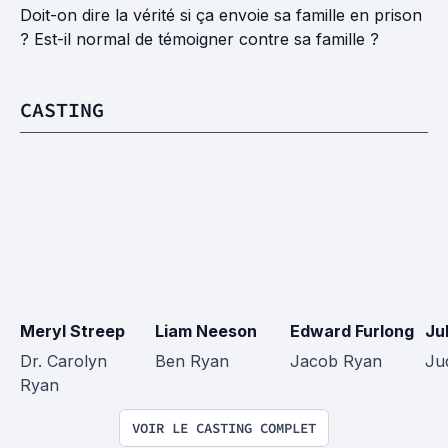
Doit-on dire la vérité si ça envoie sa famille en prison
? Est-il normal de témoigner contre sa famille ?
CASTING
Meryl Streep
Liam Neeson
Edward Furlong
Ju
Dr. Carolyn 
Ben Ryan
Jacob Ryan
Ju
Ryan
VOIR LE CASTING COMPLET