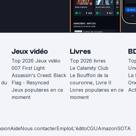
Jeux vidéo
Livres
B
Top 2026 Jeux vidéo
Top 2026 livres
To
007 First Light
Le Calamity Club
Une
Assassin's Creed: Black
Le Bouffon de la
La 
 du
Flag - Resynced
couronne, Livre II
One
Jeux populaires en ce
Livres populaires en ce
Act
moment
moment
nsion
Aide
Nous contacter
Emploi
L'édito
CGU
Amazon
SOTA