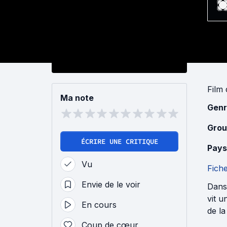
Film
Ma note
Genr
Grou
ÉCRIRE UNE CRITIQUE
Pays
Vu
Fich
Envie de le voir
Dans 
vit u
En cours
de la
Coup de cœur