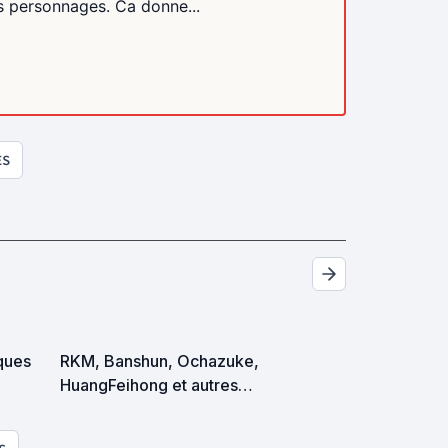
s personnages. Ca donne...
ES
ques
RKM, Banshun, Ochazuke,
HuangFeihong et autres
Limguela, si vous pouviez
arrêter de me donnner toutes