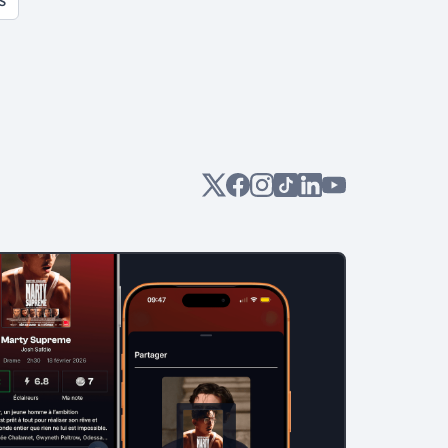
S
ces envies, j'en suis à ma 4ème
liste sur le cinéma Japonais...