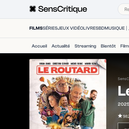
FILMS
SÉRIES
JEUX VIDÉO
LIVRES
BD
MUSIQUE
Accueil
Actualité
Streaming
Bientôt
Fil
SensCr
L
202
98