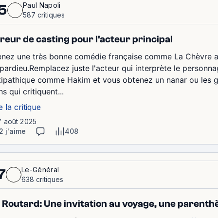
Paul Napoli
5
587 critiques
reur de casting pour l'acteur principal
enez une très bonne comédie française comme La Chèvre av
pardieu.Remplacez juste l'acteur qui interprète le personn
tipathique comme Hakim et vous obtenez un nanar ou les ga
s qui critiquent...
e la critique
7 août 2025
2 j'aime
408
Le-Général
7
638 critiques
 Routard: Une invitation au voyage, une parenthès