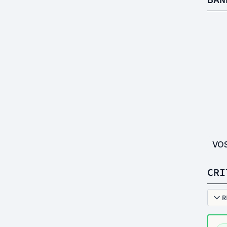
VO
CRI
R