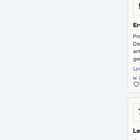
Er
Pr
De
an
gen
Lir
le 
Le