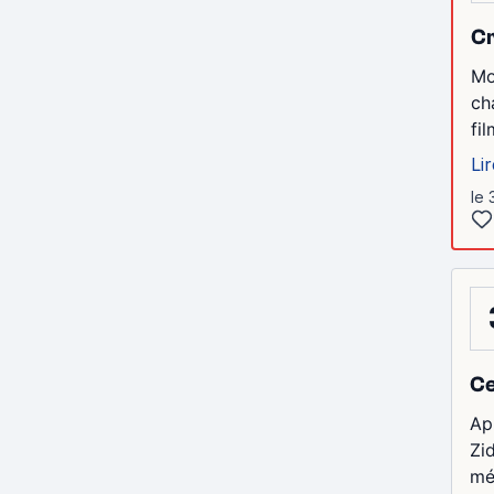
Cr
Mo
ch
fi
Lir
le 
Ce
Ap
Zid
mé