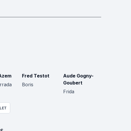
Azem
Fred Testot
Aude Gogny-
Goubert
rrada
Boris
Frida
LET
S