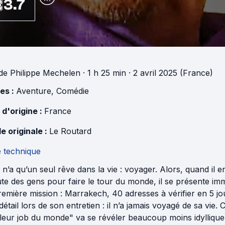
3.7
de
Philippe Mechelen
· 1 h 25 min
· 2 avril 2025 (France)
es :
Aventure
,
Comédie
 d'origine :
France
e originale :
Le Routard
e technique
n’a qu’un seul rêve dans la vie : voyager. Alors, quand il 
te des gens pour faire le tour du monde, il se présente imm
emière mission : Marrakech, 40 adresses à vérifier en 5 j
 détail lors de son entretien : il n’a jamais voyagé de sa vie.
leur job du monde" va se révéler beaucoup moins idyllique.