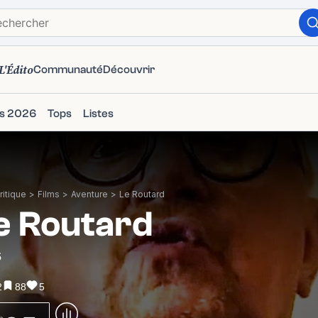
L'Édito
Communauté
Découvrir
ms 2026
Tops
Listes
itique
>
Films
>
Aventure
>
Le Routard
e Routard
5
2
88
5