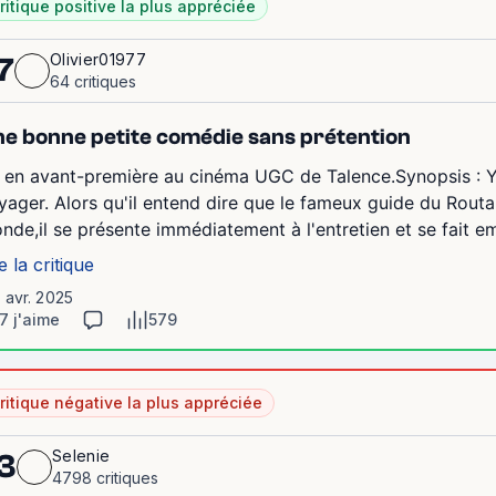
ritique positive la plus appréciée
Olivier01977
7
64 critiques
e bonne petite comédie sans prétention
 en avant-première au cinéma UGC de Talence.Synopsis : Yan
yager. Alors qu'il entend dire que le fameux guide du Routa
nde,il se présente immédiatement à l'entretien et se fait e
e la critique
1 avr. 2025
7 j'aime
579
ritique négative la plus appréciée
Selenie
3
4798 critiques