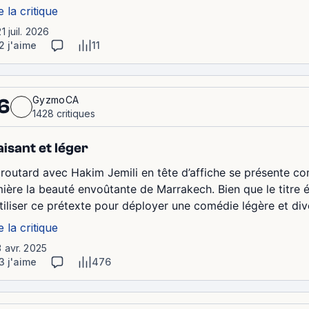
e la critique
21 juil. 2026
2 j'aime
11
GyzmoCA
6
1428 critiques
aisant et léger
 routard avec Hakim Jemili en tête d’affiche se présente 
mière la beauté envoûtante de Marrakech. Bien que le titre é
utiliser ce prétexte pour déployer une comédie légère et div
e la critique
3 avr. 2025
3 j'aime
476