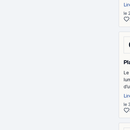
Lir
le 
Pl
Le
lu
d’
Lir
le 