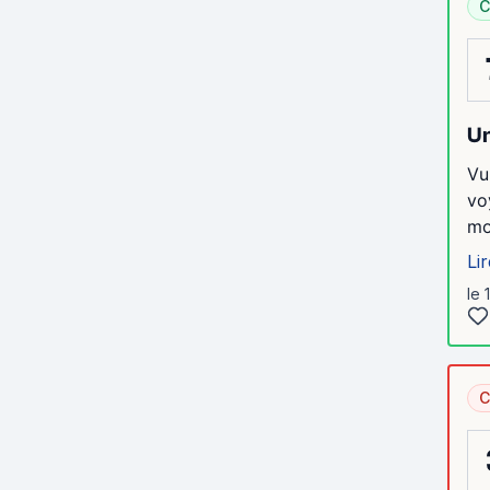
C
Un
Vu
vo
mo
Lir
le 
C