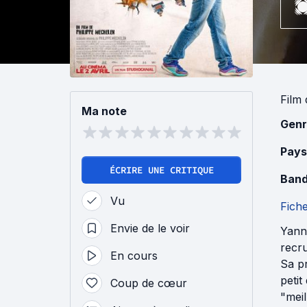
Film
Ma note
Genr
Pays
ÉCRIRE UNE CRITIQUE
Band
Vu
Fich
Envie de le voir
Yann 
recru
En cours
Sa pr
petit
Coup de cœur
"meil