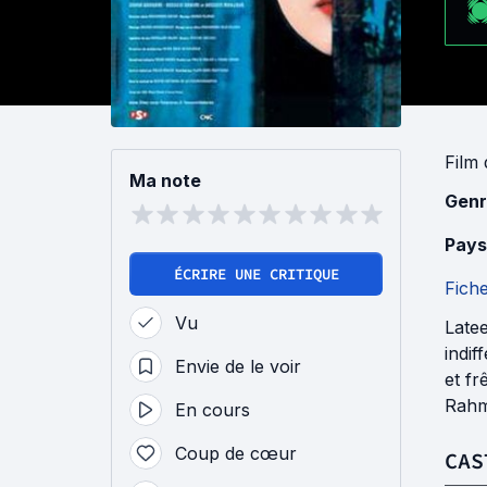
Film
Ma note
Genr
Pays
ÉCRIRE UNE CRITIQUE
Fich
Vu
Latee
indif
Envie de le voir
et fr
Rahma
En cours
Coup de cœur
CAS