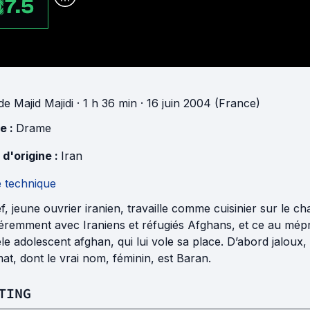
7.5
de
Majid Majidi
· 1 h 36 min
· 16 juin 2004 (France)
e :
Drame
 d'origine :
Iran
e technique
f, jeune ouvrier iranien, travaille comme cuisinier sur le 
féremment avec Iraniens et réfugiés Afghans, et ce au mépri
êle adolescent afghan, qui lui vole sa place. D’abord jaloux
t, dont le vrai nom, féminin, est Baran.
TING