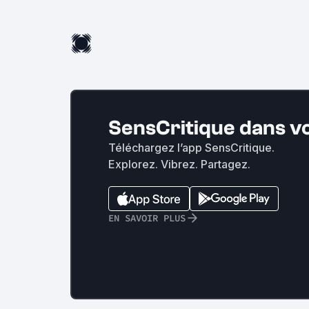
SensCritique dans v
Téléchargez l’app SensCritique.
Explorez. Vibrez. Partagez.
EN SAVOIR PLUS