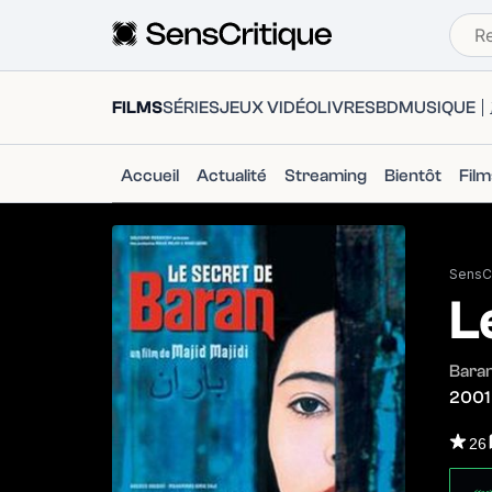
FILMS
SÉRIES
JEUX VIDÉO
LIVRES
BD
MUSIQUE
Accueil
Actualité
Streaming
Bientôt
Fil
SensCr
L
Bara
2001
26