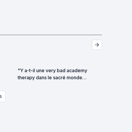
"Y a-t-il une very bad academy
therapy dans le sacré monde
en folie ?"
S