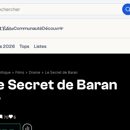
L'Édito
Communauté
Découvrir
ms 2026
Tops
Listes
itique
>
Films
>
Drame
>
Le Secret de Baran
e Secret de Baran
n
70
6