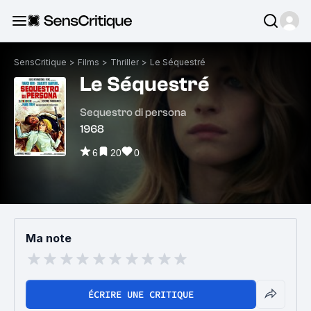
SensCritique
>
Films
>
Thriller
>
Le Séquestré
Le Séquestré
Sequestro di persona
1968
6
20
0
Ma note
ÉCRIRE UNE CRITIQUE