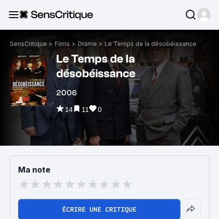
SensCritique
>
Films
>
Drame
>
Le Temps de la désobéissance
Le Temps de la
désobéissance
2006
14
11
0
Ma note
ÉCRIRE UNE CRITIQUE