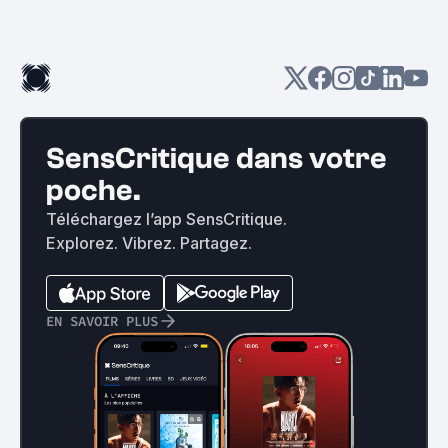
SensCritique dans votre
poche.
Téléchargez l’app SensCritique.
Explorez. Vibrez. Partagez.
EN SAVOIR PLUS