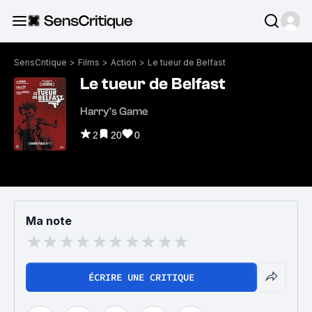
SensCritique
>
Films
>
Action
>
Le tueur de Belfast
Le tueur de Belfast
Harry's Game
2
20
0
Ma note
ÉCRIRE UNE CRITIQUE