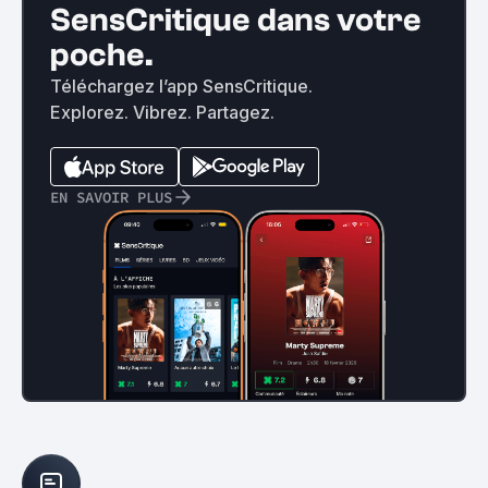
SensCritique dans votre
poche.
Téléchargez l’app SensCritique.
Explorez. Vibrez. Partagez.
EN SAVOIR PLUS