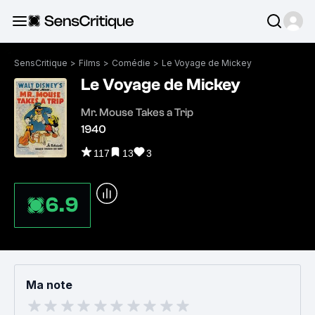
SensCritique
>
Films
>
Comédie
>
Le Voyage de Mickey
Le Voyage de Mickey
Mr. Mouse Takes a Trip
1940
117
13
3
6.9
Ma note