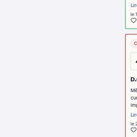
Lir
le 
C
D.
Mê
cu
im
Lir
le 