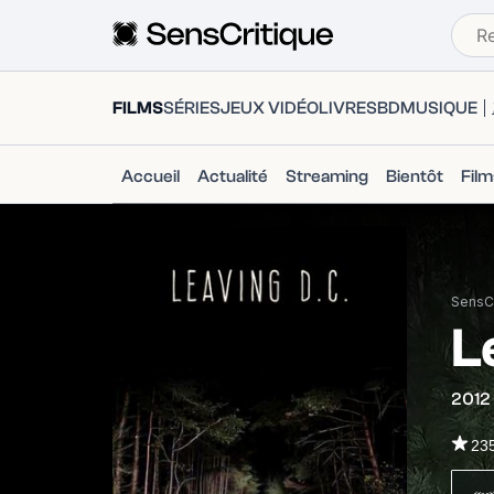
FILMS
SÉRIES
JEUX VIDÉO
LIVRES
BD
MUSIQUE
Accueil
Actualité
Streaming
Bientôt
Fil
SensCr
L
2012
23