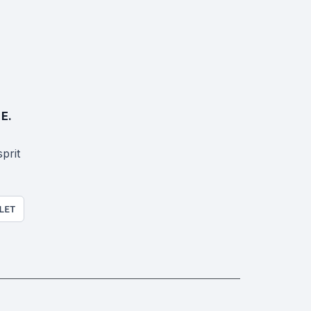
 E.
prit
LET