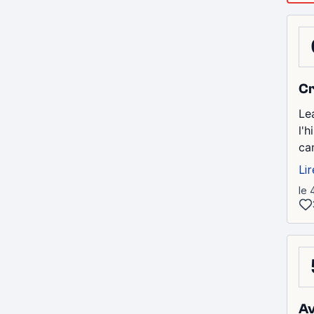
Cr
Le
l'
cam
Lir
le 
Av