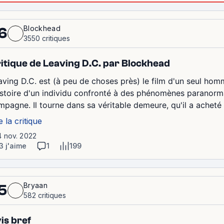
Blockhead
6
3550 critiques
itique de Leaving D.C. par Blockhead
aving D.C. est (à peu de choses près) le film d'un seul homm
histoire d'un individu confronté à des phénomènes parano
pagne. Il tourne dans sa véritable demeure, qu'il a acheté pou
e la critique
4 nov. 2022
3 j'aime
1
199
Bryaan
5
582 critiques
is bref