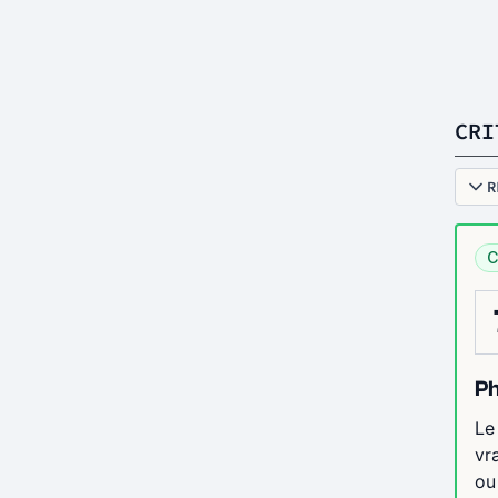
CRI
R
C
Ph
Le
vr
ou