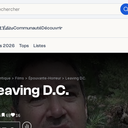
L'Édito
Communauté
Découvrir
ms 2026
Tops
Listes
itique
>
Films
>
Épouvante-Horreur
>
Leaving D.C.
eaving D.C.
5
69
16