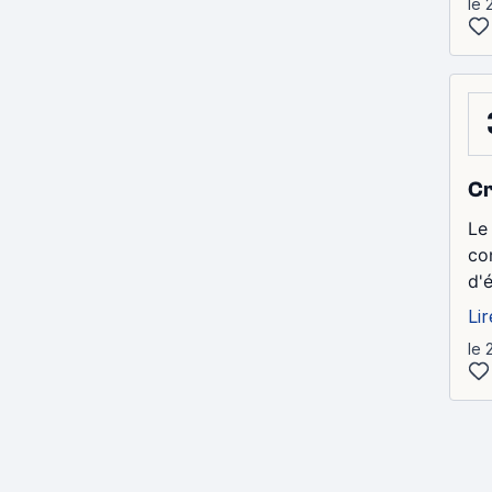
le 
Cr
Le
co
d'
Lir
le 