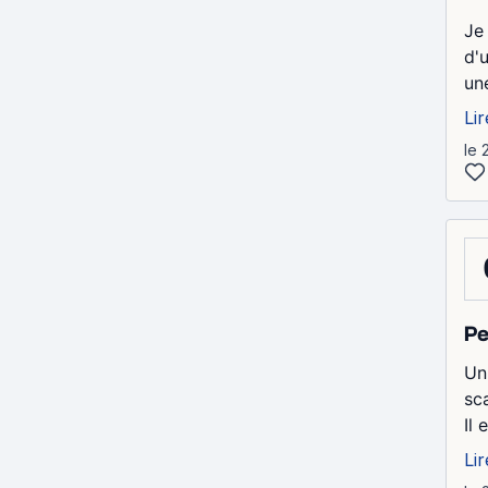
Je
d'
un
Lir
le 
Pe
Un
sc
Il 
Lir