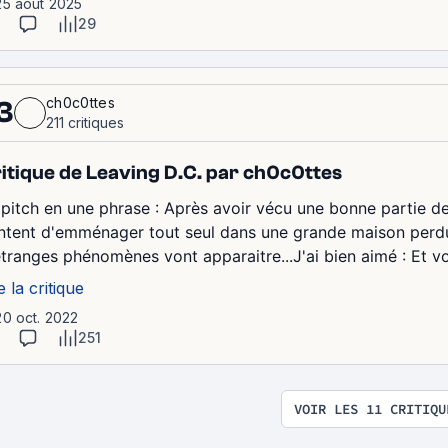
25 août 2025
29
ch0c0ttes
3
211 critiques
itique de Leaving D.C. par ch0c0ttes
 pitch en une phrase : Après avoir vécu une bonne partie de
ntent d'emménager tout seul dans une grande maison perdu
étranges phénomènes vont apparaitre...J'ai bien aimé : Et vo
e la critique
20 oct. 2022
251
VOIR LES 11 CRITIQU