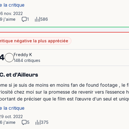
e la critique
16 nov. 2022
9 j'aime
1
586
ritique négative la plus appréciée
Freddy K
4
1484 critiques
C. et d'Ailleurs
me si je suis de moins en moins fan de found footage , le fi
riosité chez moi sur la promesse de revenir vers l’essence hor
portant de préciser que le film est l’œuvre d'un seul et un
e la critique
29 oct. 2022
6 j'aime
5
375