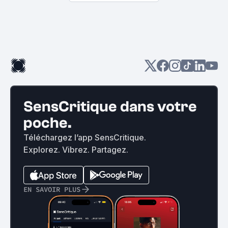
SensCritique dans votre
poche.
Téléchargez l’app SensCritique.
Explorez. Vibrez. Partagez.
EN SAVOIR PLUS