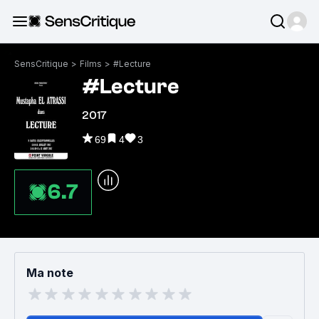
SensCritique
>
Films
>
#Lecture
#Lecture
2017
69
4
3
6.7
Ma note