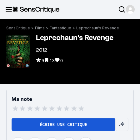
SensCritique
>
Films
>
Fantastique
>
Leprechaun's Revenge
Leprechaun's Revenge
2012
9
13
0
Ma note
ÉCRIRE UNE CRITIQUE