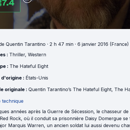
7.4
de
Quentin Tarantino
· 2 h 47 min
· 6 janvier 2016 (France)
es :
Thriller
,
Western
pe :
The Hateful Eight
 d'origine :
États-Unis
e originale :
Quentin Tarantino’s The Hateful Eight
,
The Ha
e technique
ques années après la Guerre de Sécession, le chasseur de p
Red Rock, où il conduit sa prisonnière Daisy Domergue se f
ajor Marquis Warren, un ancien soldat lui aussi devenu cha