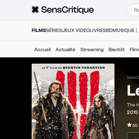
FILMS
SÉRIES
JEUX VIDÉO
LIVRES
BD
MUSIQUE
Accueil
Actualité
Streaming
Bientôt
Fil
SensCr
L
The H
2015
66