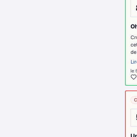
Oh
Cr
ce
de
Lir
le 
C
Un