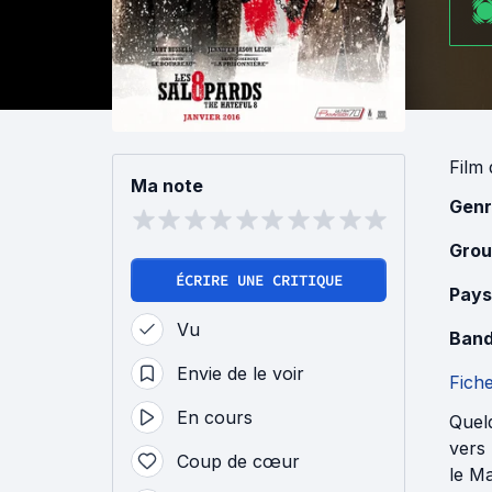
Film
Ma note
Genr
Grou
ÉCRIRE UNE CRITIQUE
Pays
Vu
Band
Envie de le voir
Fich
En cours
Quel
vers 
Coup de cœur
le M