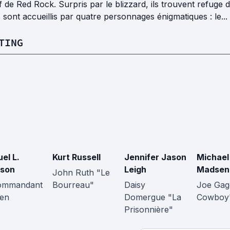
f de Red Rock. Surpris par le blizzard, ils trouvent refug
s sont accueillis par quatre personnages énigmatiques : le...
TING
el L.
Kurt Russell
Jennifer Jason
Michael
son
Leigh
Madsen
John Ruth "Le
ommandant
Bourreau"
Daisy
Joe Gag
en
Domergue "La
Cowboy
Prisonnière"