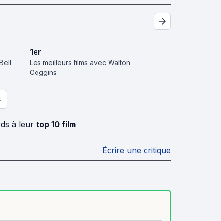
1
er
Bell
Les meilleurs films avec Walton
Goggins
S
rds à leur
top 10 film
Écrire une critique