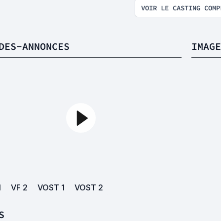
VOIR LE CASTING COMP
DES-ANNONCES
IMAGE
1
VF
2
VOST
1
VOST
2
S