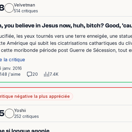
Velvetman
8
514 critiques
, you believe in Jesus now, huh, bitch? Good, 'c
ucifiée, les yeux tournés vers une terre enneigée, une statu
tte Amérique qui subit les cicatrisations cathartiques du c
 cette moribonde période post Guerre de Sécession, tout en 
e la critique
6 janv. 2016
148 j'aime
20
7.4K
ritique négative la plus appréciée
Yoshii
5
252 critiques
e si longue agonie