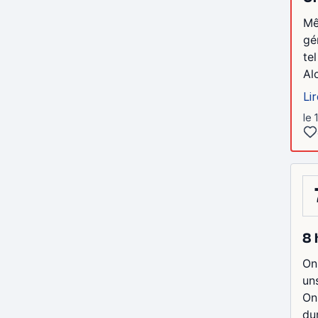
Mê
gé
tel
Al
Lir
le 
8 
On
uns
On
dur