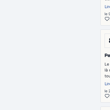
Lir
le 
Pe
Le
là
tou
Lir
le 