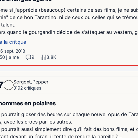
me si j'apprécie (beaucoup) certains de ses films, je ne su
nie" de ce bon Tarantino, ni de ceux ou celles qui se trémou
 talent.
ors quand le gourgandin décide de s'attaquer au western, ge
e la critique
16 sept. 2018
50 j'aime
9
3.8K
Sergent_Pepper
7
3192 critiques
hommes en polaires
 pourrait gloser des heures sur chaque nouvel opus de Tar
, avec les crocs par les autres.
 pourrait aussi simplement dire qu’il fait des bons films, et
ant devant un écran, il tente de rendre la pareille à...