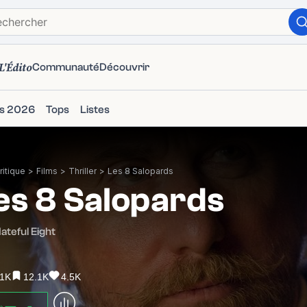
L'Édito
Communauté
Découvrir
ms 2026
Tops
Listes
itique
>
Films
>
Thriller
>
Les 8 Salopards
es 8 Salopards
ateful Eight
.1K
12.1K
4.5K