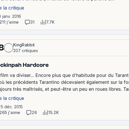
e la critique
9 janv. 2016
211 j'aime
31
7.7K
KingRabbit
8
207 critiques
ckinpah Hardcore
 film va diviser... Encore plus que d'habitude pour du Tarant
 où les précédents Tarantino décevaient également sur la f
jours très maîtrisés, et peut-être un peu en roues libres. Ta
e la critique
25 déc. 2015
265 j'aime
26
15.2K