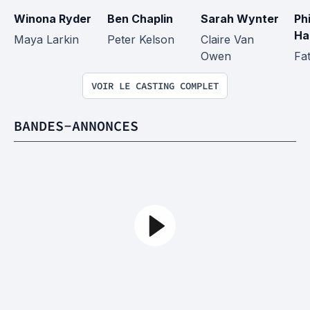
Winona Ryder
Ben Chaplin
Sarah Wynter
Phi
Hal
Maya Larkin
Peter Kelson
Claire Van 
Owen
Fa
VOIR LE CASTING COMPLET
BANDES-ANNONCES