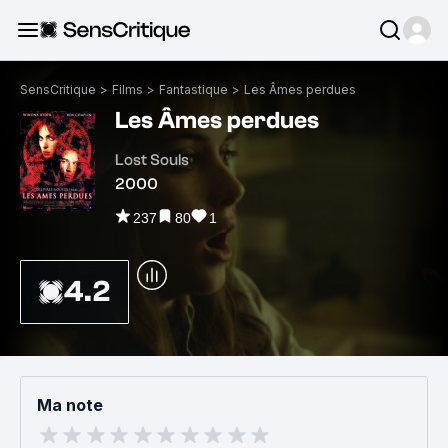
SensCritique
>
Films
>
Fantastique
>
Les Âmes perdues
Les Âmes perdues
Lost Souls
2000
237
80
1
4.2
Ma note