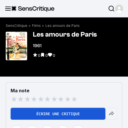
SensCritique
>
Films
>
Les amours de Paris
Les amours de Paris
1961
0
0
0
Ma note
ÉCRIRE UNE CRITIQUE