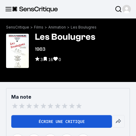
SensCritique
>
Films
>
Animation
>
Les Boulugres
Les Boulugres
1983
3
16
0
Ma note
ÉCRIRE UNE CRITIQUE