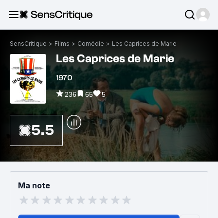
SensCritique
>
Films
>
Comédie
>
Les Caprices de Marie
Les Caprices de Marie
1970
236
65
5
5.5
Ma note