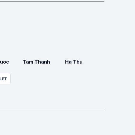
Quoc
Tam Thanh
Ha Thu
LET