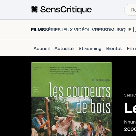
FILMS
SÉRIES
JEUX VIDÉO
LIVRES
BD
MUSIQUE
Accueil
Actualité
Streaming
Bientôt
Fil
SensCr
L
Nhung
200