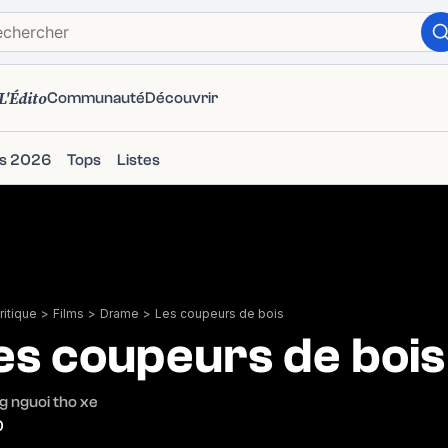
L'Édito
Communauté
Découvrir
ms 2026
Tops
Listes
itique
>
Films
>
Drame
>
Les coupeurs de bois
es coupeurs de bois
 nguoi tho xe
0