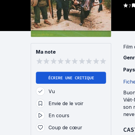
7
Film
Ma note
Genr
Pays
ÉCRIRE UNE CRITIQUE
Fich
Vu
Buong
Viêt-
Envie de le voir
son r
neve
En cours
Coup de cœur
CAS