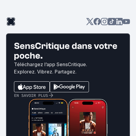
SensCritique dans votre
poche.
Téléchargez l’app SensCritique.
Explorez. Vibrez. Partagez.
EN SAVOIR PLUS