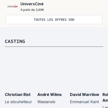
UniversCiné
À partir de 3,99€
TOUTES LES OFFRES VOD
CASTING
Christian Rist
André Wilms
David Warrilow
Ro
Am
Le silouhetteur
Wasianski
Emmanuel Kant
La