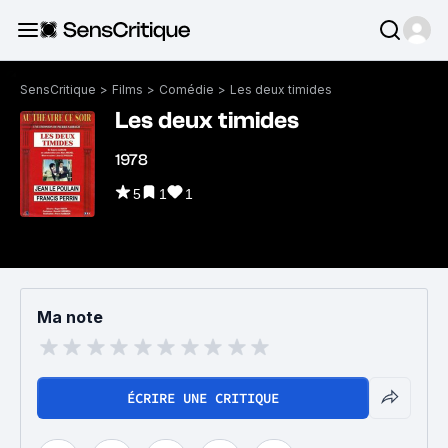
SensCritique
>
Films
>
Comédie
>
Les deux timides
Les deux timides
1978
5
1
1
Ma note
ÉCRIRE UNE CRITIQUE