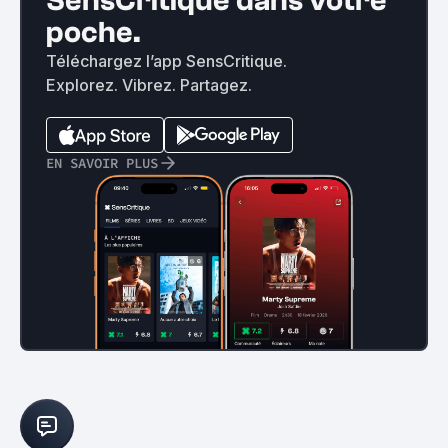
SensCritique dans votre
poche.
Téléchargez l’app SensCritique.
Explorez. Vibrez. Partagez.
EN SAVOIR PLUS