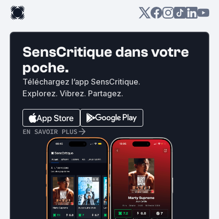
SensCritique dans votre
poche.
Téléchargez l’app SensCritique.
Explorez. Vibrez. Partagez.
EN SAVOIR PLUS