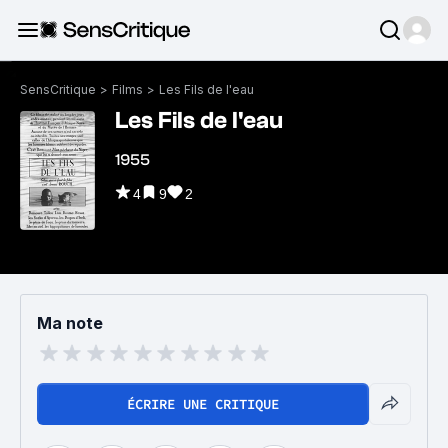
SensCritique
>
Films
>
Les Fils de l'eau
Les Fils de l'eau
1955
4
9
2
Ma note
ÉCRIRE UNE CRITIQUE