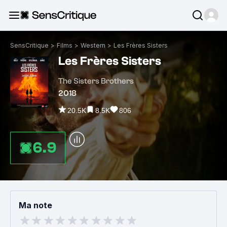
SensCritique
>
Films
>
Western
>
Les Frères Sisters
Les Frères Sisters
The Sisters Brothers
2018
20.5K
8.5K
806
6.9
Ma note